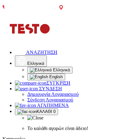
Αγρίνιο:
Τηλεφωνικές
2641049567
Δωρεάν
Δωρεάν
Παπαστράτου
παραγγελίες:
μεταφορικά
μεταφορικά
65
2641049567
άνω των
άνω των
300€, πλην
300€*
χρωμάτων,
μονωτικών
και δομικών
υλικών
ΑΝΑΖΗΤΗΣΗ
Ελληνικά
Ελληνικά
English
ΣΥΓΚΡΙΣΗ
ΣΥΝΔΕΣΗ
Δημιουργία Λογαριασμού
Σύνδεση Λογαριασμού
ΑΓΑΠΗΜΕΝΑ
ΚΑΛΑΘΙ
0
Το καλάθι αγορών είναι άδειο!
Κατηγορίες