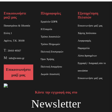
Επικοινωνήστε
Πληροφορίες
Εξυπηρέτηση
μαζί μας
Πελατών
Εργαλεία GDPR
Παπαστράτου & Οδυσσέα
Επικοινωνήστε μαζί μας
Η Εταιρεία
Ελύτη 1
Χάρτης Ιστότοπου
Τρόποι Αποστολών
Αγρίνιο, Τ.Κ. 30100
Λογαριασμός
Τρόποι Πληρωμών
Παραγγελία
T:
26410 49567
Πολιτική Επιστροφών
Λίστα Αγαπημένων
M:
info@e-testo.gr
Όροι Χρήσης
Εγγραφή / διαγραφή απο το
Πολιτική Απορρήτου
Επικοινωνήστε
newsletter
Δωρεάν Αποστολή
μαζί μας
Επικοινωνήστε μαζί μας
Κάντε την εγγραφή σας στο
Newsletter