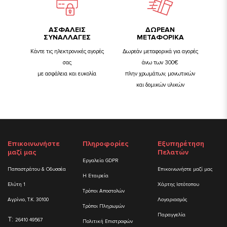
ΑΣΦΑΛΕΙΣ
ΔΩΡΕΑΝ
ΣΥΝΑΛΛΑΓΕΣ
ΜΕΤΑΦΟΡΙΚΑ
Κάντε τις ηλεκτρονικές αγορές
Δωρεάν μεταφορικά για αγορές
σας
άνω των 300€
με ασφάλεια και ευκολία
πλην χρωμάτων, μονωτικών
και δομικών υλικών
Επικοινωνήστε
Πληροφορίες
Εξυπηρέτηση
μαζί μας
Πελατών
Εργαλεία GDPR
Παπαστράτου & Οδυσσέα
Επικοινωνήστε μαζί μας
Η Εταιρεία
Ελύτη 1
Χάρτης Ιστότοπου
Τρόποι Αποστολών
Αγρίνιο, Τ.Κ. 30100
Λογαριασμός
Τρόποι Πληρωμών
Παραγγελία
T:
26410 49567
Πολιτική Επιστροφών