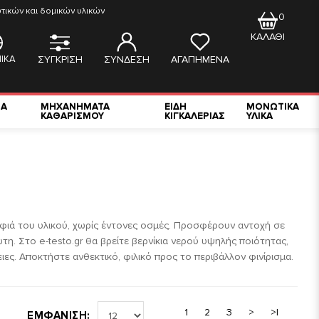
ικών και δομικών υλικών
0
ΚΑΛΑΘΙ
ΙΚΑ
ΣΥΓΚΡΙΣΗ
ΣΥΝΔΕΣΗ
ΑΓΑΠΗΜΕΝΑ
ΙΑ
ΜΗΧΑΝΗΜΑΤΑ
ΕΙΔΗ
ΜΟΝΩΤΙΚΑ
ΚΑΘΑΡΙΣΜΟΥ
ΚΙΓΚΑΛΕΡΙΑΣ
ΥΛΙΚΑ
ρφιά του υλικού, χωρίς έντονες οσμές. Προσφέρουν αντοχή σε
τη. Στο e-testo.gr θα βρείτε βερνίκια νερού υψηλής ποιότητας,
ιες. Αποκτήστε ανθεκτικό, φιλικό προς το περιβάλλον φινίρισμα.
1
2
3
>
>|
ΕΜΦΑΝΙΣΗ: