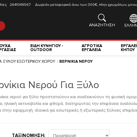
λίες:
2641049567
Δωρεάν μεταφορικά άνω των 300€, πλην χρωμάτων, μονωτ
ΑΝΑΖΗΤΗΣΗ
ΕΛΛΗΝ
ΟΥΧΑ
ΕΙΔΗ ΚΥΝΗΓΙΟΥ -
ΑΓΡΟΤΙΚΑ
ΕΡΓΑΛΕ
ΡΓΑΣΙΑΣ
OUTDOOR
ΕΡΓΑΛΕΙΑ
ΚΗΠΟΥ
ΙΑ ΞΥΛΟΥ ΕΞΩΤΕΡΙΚΟΥ ΧΩΡΟΥ
ΒΕΡΝΙΚΙΑ ΝΕΡΟΥ
ρνίκια Νερού Για Ξύλο
νίκια νερού για ξύλο προστατεύουν και αναδεικνύουν τη φυσική ομο
α, ηλιακή ακτινοβολία και φθορά, διατηρώντας την επιφάνεια αναλλοίω
 στην εφαρμογή, ιδανικά για εσωτερικές ή εξωτερικές ξύλινες επιφάνε
ΤΑΞΙΝΟΜΗΣΗ: