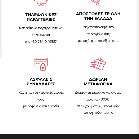
ΑΠΟΣΤΟΛΕΣ ΣΕ ΟΛΗ
TΗΛΕΦΩΝΙΚΕΣ
ΤΗΝ ΕΛΛΑΔΑ
ΠΑΡΑΓΓΕΛΙΕΣ
Σας αποστέλουμε την
Μπορείτε να παραγγείλετε και
παραγγελία σας
τηλεφωνικά
με ταχύτητα και Αξιοπιστία
στο +30 26410 49567
ΑΣΦΑΛΕΙΣ
ΔΩΡΕΑΝ
ΣΥΝΑΛΛΑΓΕΣ
ΜΕΤΑΦΟΡΙΚΑ
Κάντε τις ηλεκτρονικές αγορές
Δωρεάν μεταφορικά για αγορές
σας
άνω των 300€
με ασφάλεια και ευκολία
πλην χρωμάτων, μονωτικών
και δομικών υλικών