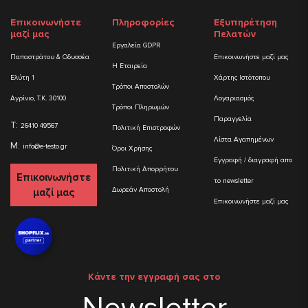
Επικοινωνήστε
Πληροφορίες
Εξυπηρέτηση
μαζί μας
Πελατών
Εργαλεία GDPR
Παπαστράτου & Οδυσσέα
Επικοινωνήστε μαζί μας
Η Εταιρεία
Ελύτη 1
Χάρτης Ιστότοπου
Τρόποι Αποστολών
Αγρίνιο, Τ.Κ. 30100
Λογαριασμός
Τρόποι Πληρωμών
Παραγγελία
T:
26410 49567
Πολιτική Επιστροφών
Λίστα Αγαπημένων
M:
info@e-testo.gr
Όροι Χρήσης
Εγγραφή / διαγραφή απο
Πολιτική Απορρήτου
Επικοινωνήστε
το newsletter
Δωρεάν Αποστολή
μαζί μας
Επικοινωνήστε μαζί μας
Κάντε την εγγραφή σας στο