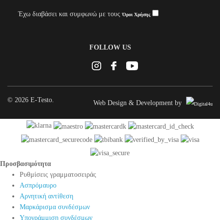
Έχω διαβάσει και συμφωνώ με τους
Όροι Χρήσης
FOLLOW US
Instagram
Facebook
Youtube
© 2026 E-Testo.
Web Design & Development by
Προσβασιμότητα
Προσβασιμότητα
Ρυθμίσεις γραμματοσειράς
Ασπρόμαυρο
Αρνητική αντίθεση
Μαρκάρισμα συνδέσμων
Υπογράμμιση συνδέσμων