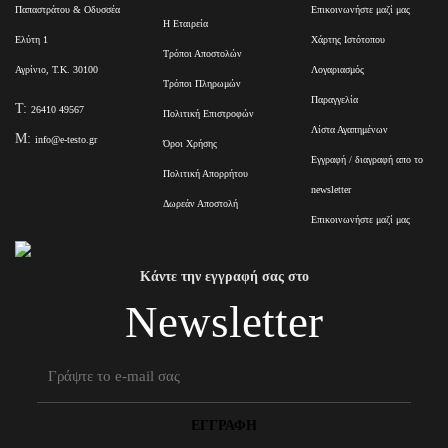
Παπαστράτου & Οδυσσέα
Επικοινωνήστε μαζί μας
Η Εταιρεία
Ελύτη 1
Χάρτης Ιστότοπου
Τρόποι Αποστολών
Αγρίνιο, Τ.Κ. 30100
Λογαριασμός
Τρόποι Πληρωμών
Παραγγελία
T:
26410 49567
Πολιτική Επιστροφών
Λίστα Αγαπημένων
M:
info@e-testo.gr
Όροι Χρήσης
Εγγραφή / διαγραφή απο το
Πολιτική Απορρήτου
Επικοινωνήστε
newsletter
Δωρεάν Αποστολή
μαζί μας
Επικοινωνήστε μαζί μας
Κάντε την εγγραφή σας στο
Newsletter
ΕΓΓΡΑΦΉ