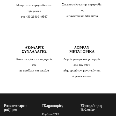
Σας αποστέλουμε την παραγγελία
Μπορείτε να παραγγείλετε και
σας
τηλεφωνικά
με ταχύτητα και Αξιοπιστία
στο +30 26410 49567
ΑΣΦΑΛΕΙΣ
ΔΩΡΕΑΝ
ΣΥΝΑΛΛΑΓΕΣ
ΜΕΤΑΦΟΡΙΚΑ
Κάντε τις ηλεκτρονικές αγορές
Δωρεάν μεταφορικά για αγορές
σας
άνω των 300€
με ασφάλεια και ευκολία
πλην χρωμάτων, μονωτικών και
δομικών υλικών
Επικοινωνήστε
Πληροφορίες
Εξυπηρέτηση
μαζί μας
Πελατών
Εργαλεία GDPR