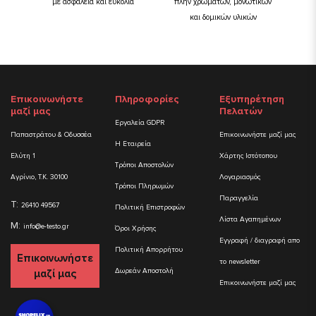
με ασφάλεια και ευκολία
πλην χρωμάτων, μονωτικών
και δομικών υλικών
Επικοινωνήστε
Πληροφορίες
Εξυπηρέτηση
μαζί μας
Πελατών
Εργαλεία GDPR
Παπαστράτου & Οδυσσέα
Επικοινωνήστε μαζί μας
Η Εταιρεία
Ελύτη 1
Χάρτης Ιστότοπου
Τρόποι Αποστολών
Αγρίνιο, Τ.Κ. 30100
Λογαριασμός
Τρόποι Πληρωμών
Παραγγελία
T:
26410 49567
Πολιτική Επιστροφών
Λίστα Αγαπημένων
M:
info@e-testo.gr
Όροι Χρήσης
Εγγραφή / διαγραφή απο
Πολιτική Απορρήτου
Επικοινωνήστε
το newsletter
Δωρεάν Αποστολή
μαζί μας
Επικοινωνήστε μαζί μας