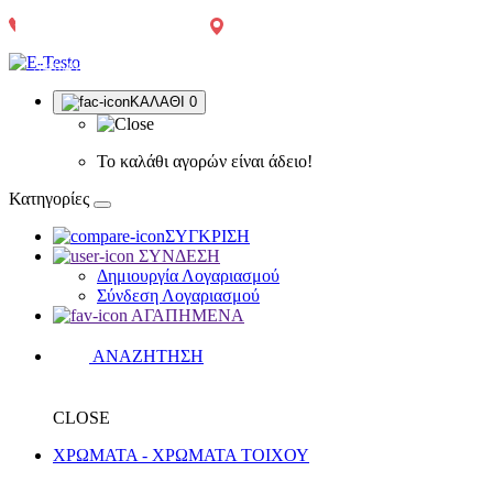
Αγρίνιο:
Τηλεφωνικές
2641049567
Δωρεάν
Δωρεάν
Παπαστράτου
παραγγελίες:
μεταφορικά
μεταφορικά
65
2641049567
άνω των
άνω των
300€, πλην
300€*
ΚΑΛΑΘΙ
0
χρωμάτων,
μονωτικών
και δομικών
υλικών
Το καλάθι αγορών είναι άδειο!
Κατηγορίες
ΣΥΓΚΡΙΣΗ
ΣΥΝΔΕΣΗ
Δημιουργία Λογαριασμού
Σύνδεση Λογαριασμού
ΑΓΑΠΗΜΕΝΑ
ΑΝΑΖΗΤΗΣΗ
CLOSE
ΧΡΩΜΑΤΑ - ΧΡΩΜΑΤΑ ΤΟΙΧΟΥ