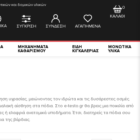
ικών και δομικών υλικών
0
ΚΑΛΑΘΙ
ΙΚΑ
ΣΥΓΚΡΙΣΗ
ΣΥΝΔΕΣΗ
ΑΓΑΠΗΜΕΝΑ
ΙΑ
ΜΗΧΑΝΗΜΑΤΑ
ΕΙΔΗ
ΜΟΝΩΤΙΚΑ
ΚΑΘΑΡΙΣΜΟΥ
ΚΙΓΚΑΛΕΡΙΑΣ
ΥΛΙΚΑ
ση υγρασίας, μειώνοντας τον ιδρώτα και τις δυσάρεστες οσμές.
αλακή αίσθηση στα πόδια. Στο e-testo.gr θα βρεις μια ποικιλία από
ες ή ελαφριά ανατομικά υποδήματα. Έτσι, διατηρείς τα πόδια σου
ια της βάρδιας.