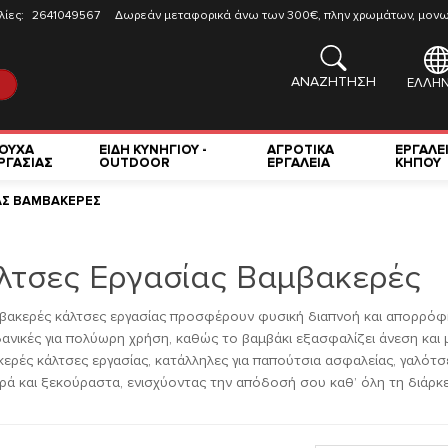
λίες:
2641049567
Δωρεάν μεταφορικά άνω των 300€, πλην χρωμάτων, μονωτ
ΑΝΑΖΗΤΗΣΗ
ΕΛΛΗΝ
ΟΥΧΑ
ΕΙΔΗ ΚΥΝΗΓΙΟΥ -
ΑΓΡΟΤΙΚΑ
ΕΡΓΑΛΕ
ΡΓΑΣΙΑΣ
OUTDOOR
ΕΡΓΑΛΕΙΑ
ΚΗΠΟΥ
ΑΣ ΒΑΜΒΑΚΕΡΕΣ
λτσες Εργασίας Βαμβακερές
βακερές κάλτσες εργασίας προσφέρουν φυσική διαπνοή και απορρόφη
ιδανικές για πολύωρη χρήση, καθώς το βαμβάκι εξασφαλίζει άνεση και μ
ερές κάλτσες εργασίας, κατάλληλες για παπούτσια ασφαλείας, γαλότσ
ά και ξεκούραστα, ενισχύοντας την απόδοσή σου καθ’ όλη τη διάρκε