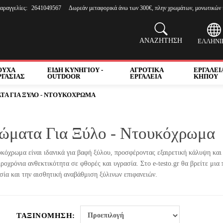
αραγγελίες:
2641049567
Δωρεάν μεταφορικά άνω των 300€, πλην χρωμάτων, μονωτικών 
ΑΝΑΖΗΤΗΣΗ
ΕΛΛΗΝΙ
ΟΥΧΑ
ΕΙΔΗ ΚΥΝΗΓΙΟΥ -
ΑΓΡΟΤΙΚΑ
ΕΡΓΑΛΕΙ
ΡΓΑΣΙΑΣ
OUTDOOR
ΕΡΓΑΛΕΙΑ
ΚΗΠΟΥ
ΤΑ ΓΙΑ ΞΥΛΟ - ΝΤΟΥΚΟΧΡΩΜΑ
ώματα Για Ξύλο - Ντουκόχρωμα
υκόχρωμα είναι ιδανικά για βαφή ξύλου, προσφέροντας εξαιρετική κάλυψη και
ροχρόνια ανθεκτικότητα σε φθορές και υγρασία. Στο e-testo.gr θα βρείτε μια
σία και την αισθητική αναβάθμιση ξύλινων επιφανειών.
ΤΑΞΙΝΌΜΗΣΗ: