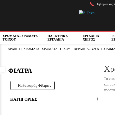
Τηλεφωνικές π
ΧΡΩΜΑΤΑ - ΧΡΩΜΑΤΑ
ΗΛΕΚΤΡΙΚΑ
ΕΡΓΑΛΕΙΑ
Ρ
ΤΟΙΧΟΥ
ΕΡΓΑΛΕΙΑ
ΧΕΙΡΟΣ
Ε
ΑΡΧΙΚΉ
ΧΡΩΜΑΤΑ - ΧΡΩΜΑΤΑ ΤΟΙΧΟΥ
ΒΕΡΝΙΚΙΑ ΞΥΛΟΥ
ΧΡΩΜΑ
Χρ
ΦΙΛΤΡΑ
Προσβασιμότητα
Τα ντο
και μακ
Καθαρισμός Φίλτρων
προστα
ΚΑΤΗΓΟΡΙΕΣ