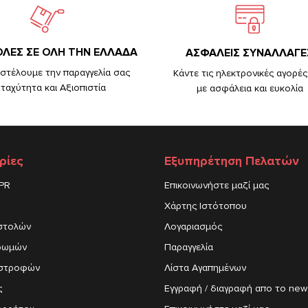
ΛΕΣ ΣΕ ΟΛΗ ΤΗΝ ΕΛΛΑΔΑ
ΑΣΦΑΛΕΙΣ ΣΥΝΑΛΛΑΓΕ
στέλουμε την παραγγελία σας
Κάντε τις ηλεκτρονικές αγορές
 ταχύτητα και Αξιοπιστία
με ασφάλεια και ευκολία
ρίες
Εξυπηρέτηση Πελατών
DPR
Επικοινωνήστε μαζί μας
Χάρτης Ιστότοπου
στολών
Λογαριασμός
ρωμών
Παραγγελία
ιστροφών
Λίστα Αγαπημένων
ς
Εγγραφή / διαγραφή απο το news