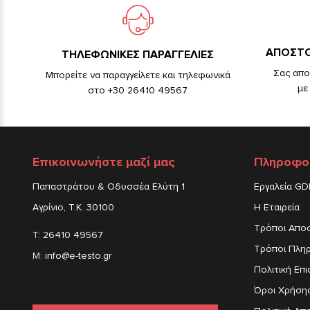
ΑΠΟΣΤΟ
TΗΛΕΦΩΝΙΚΕΣ ΠΑΡΑΓΓΕΛΙΕΣ
Σας απο
Μπορείτε να παραγγείλετε και τηλεφωνικά
με
στο +30 26410 49567
Επικοινωνήστε μαζί μας
Πληροφο
Παπαστράτου & Οδυσσέα Ελύτη 1
Εργαλεία G
Αγρίνιο, Τ.Κ. 30100
Η Εταιρεία
Τρόποι Απο
T:
26410 49567
Τρόποι Πλη
M:
info@e-testo.gr
Πολιτική Επ
Όροι Χρήση