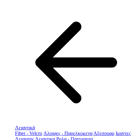
Λειαντικά
Fiber - Velcro
Αλοιφες - Παρελκομενα
Αξεσουαρ
Ιμαντες
Λειανσης
Λειαντικα Ρολα - Πατοχαρτα