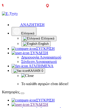
Αγρίνιο:
Τηλεφωνικές
2641049567
Δωρεάν
Δωρεάν
Παπαστράτου
παραγγελίες:
μεταφορικά
μεταφορικά
65
2641049567
άνω των
άνω των
300€, πλην
300€*
χρωμάτων,
ΑΝΑΖΗΤΗΣΗ
μονωτικών
και δομικών
υλικών
Ελληνικά
Ελληνικά
English
ΣΥΓΚΡΙΣΗ
ΣΥΝΔΕΣΗ
Δημιουργία Λογαριασμού
Σύνδεση Λογαριασμού
ΑΓΑΠΗΜΕΝΑ
ΚΑΛΑΘΙ
0
Το καλάθι αγορών είναι άδειο!
Κατηγορίες
ΣΥΓΚΡΙΣΗ
ΣΥΝΔΕΣΗ