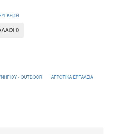
ν χρωμάτων, μονωτικών και δομικών υλικών
ΣΥΓΚΡΙΣΗ
ΑΛΑΘΙ
0
ΥΝΗΓΙΟΥ - OUTDOOR
ΑΓΡΟΤΙΚΑ ΕΡΓΑΛΕΙΑ