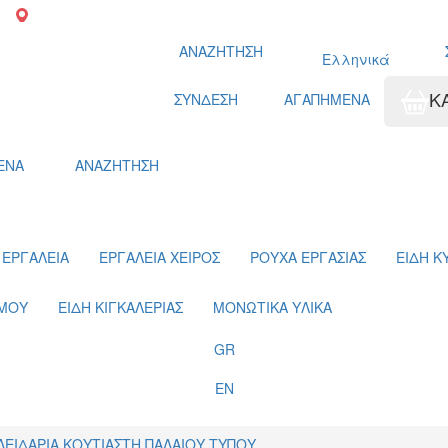
7
Αγρίνιο: Παπαστράτου 65
Δωρεάν μεταφορικά άνω των 300€, πλη
ΑΝΑΖΗΤΗΣΗ
Ελληνικά
Κ
ΣΥΝΔΕΣΗ
ΑΓΑΠΗΜΕΝΑ
ΕΝΑ
ΑΝΑΖΗΤΗΣΗ
 ΕΡΓΑΛΕΙΑ
ΕΡΓΑΛΕΙΑ ΧΕΙΡΟΣ
ΡΟΥΧΑ ΕΡΓΑΣΙΑΣ
ΕΙΔΗ Κ
ΣΜΟΥ
ΕΙΔΗ ΚΙΓΚΑΛΕΡΙΑΣ
ΜΟΝΩΤΙΚΑ ΥΛΙΚΑ
GR
EN
ΛΕΙΔΑΡΙΑ ΚΟΥΤΙΑΣΤΗ ΠΑΛΑΙΟΥ ΤΥΠΟΥ