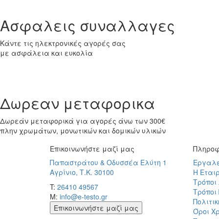
Ασφαλεις συναλλαγες
Κάντε τις ηλεκτρονικές αγορές σας
με ασφάλεια και ευκολία
Δωρεαν μεταφορικα
Δωρεάν μεταφορικά για αγορές άνω των 300€
πλην χρωμάτων, μονωτικών και δομικών υλικών
Επικοινωνήστε μαζί μας
Πληροφ
Παπαστράτου & Οδυσσέα Ελύτη 1
Εργαλ
Αγρίνιο, Τ.Κ. 30100
Η Εται
Τρόποι
T:
26410 49567
Τρόποι
M:
info@e-testo.gr
Πολιτι
Επικοινωνήστε μαζί μας
Όροι Χ