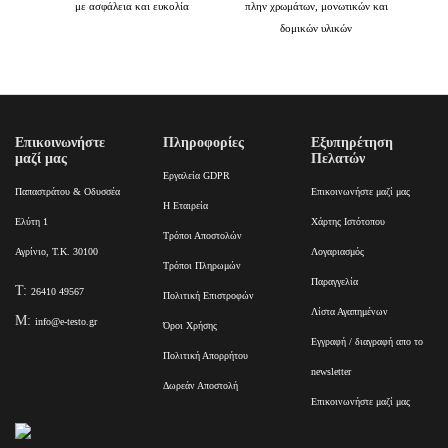
με ασφάλεια και ευκολία
πλην χρωμάτων, μονωτικών και
δομικών υλικών
Επικοινωνήστε
Πληροφορίες
Εξυπηρέτηση
μαζί μας
Πελατών
Εργαλεία GDPR
Παπαστράτου & Οδυσσέα
Επικοινωνήστε μαζί μας
Η Εταιρεία
Ελύτη 1
Χάρτης Ιστότοπου
Τρόποι Αποστολών
Αγρίνιο, Τ.Κ. 30100
Λογαριασμός
Τρόποι Πληρωμών
Παραγγελία
T:
26410 49567
Πολιτική Επιστροφών
Λίστα Αγαπημένων
M:
info@e-testo.gr
Όροι Χρήσης
Εγγραφή / διαγραφή απο το
Πολιτική Απορρήτου
Επικοινωνήστε
newsletter
Δωρεάν Αποστολή
μαζί μας
Επικοινωνήστε μαζί μας