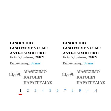
GINOCCHIO:
GINOCCHIO:
ΓΑΛΟΤΣΕΣ P.V.C. ΜΕ
ΓΑΛΟΤΣΕΣ P.V.C. ΜΕ
ΑΝΤΙ-ΟΛΙΣΘΗΤΙΚΗ
ΑΝΤΙ-ΟΛΙΣΘΗΤΙΚΗ
Κωδικός Προϊόντος:
710426
Κωδικός Προϊόντος:
710427
ΣΟΛΑ ΠΡΑΣΙΝΕΣ
ΣΟΛΑ ΠΡΑΣΙΝΕΣ
ΜΕΓΕΘΟΣ 40
ΜΕΓΕΘΟΣ 41
Κατασκευαστής:
Unimac
Κατασκευαστής:
Unimac
ΔΙΑΘΕΣΙΜΟ
ΔΙΑΘΕΣΙΜΟ
13,69€
13,69€
ΚΑΤΟΠΙΝ
ΚΑΤΟΠΙΝ
ΠΑΡΑΓΓΕΛΙΑΣ
ΠΑΡΑΓΓΕΛΙΑΣ
1
2
3
4
5
6
7
8
9
>
>|