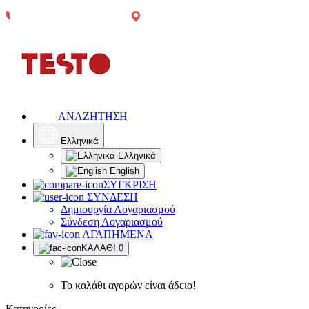
Αγρίνιο:
Τηλεφωνικές
2641049567
Δωρεάν
Δωρεάν
Παπαστράτου
παραγγελίες:
μεταφορικά
μεταφορικά
65
2641049567
άνω των
άνω των
300€, πλην
300€*
χρωμάτων,
μονωτικών
και δομικών
υλικών
ΑΝΑΖΗΤΗΣΗ
Ελληνικά
Ελληνικά
English
ΣΥΓΚΡΙΣΗ
ΣΥΝΔΕΣΗ
Δημιουργία Λογαριασμού
Σύνδεση Λογαριασμού
ΑΓΑΠΗΜΕΝΑ
ΚΑΛΑΘΙ
0
Το καλάθι αγορών είναι άδειο!
Κατηγορίες