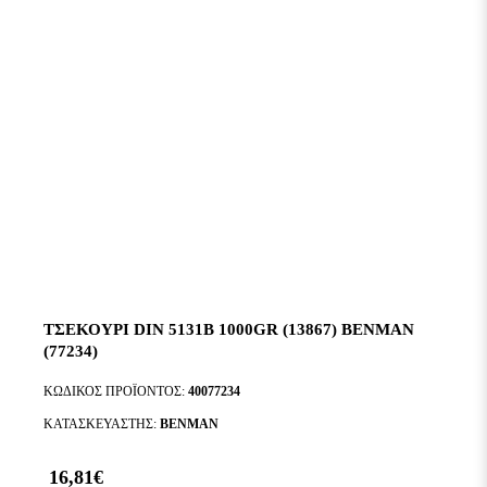
ΤΣΕΚΟΥΡΙ DIN 5131B 1000GR (13867) BENMAN
(77234)
ΚΩΔΙΚΌΣ ΠΡΟΪΌΝΤΟΣ:
40077234
ΚΑΤΑΣΚΕΥΑΣΤΉΣ:
BENMAN
16,81€