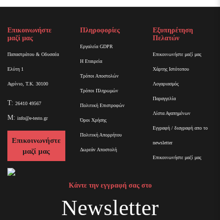
Επικοινωνήστε
Πληροφορίες
Εξυπηρέτηση
μαζί μας
Πελατών
Εργαλεία GDPR
Παπαστράτου & Οδυσσέα
Επικοινωνήστε μαζί μας
Η Εταιρεία
Ελύτη 1
Χάρτης Ιστότοπου
Τρόποι Αποστολών
Αγρίνιο, Τ.Κ. 30100
Λογαριασμός
Τρόποι Πληρωμών
Παραγγελία
T:
26410 49567
Πολιτική Επιστροφών
Λίστα Αγαπημένων
M:
info@e-testo.gr
Όροι Χρήσης
Εγγραφή / διαγραφή απο το
Πολιτική Απορρήτου
Επικοινωνήστε
newsletter
Δωρεάν Αποστολή
μαζί μας
Επικοινωνήστε μαζί μας
Κάντε την εγγραφή σας στο
Newsletter