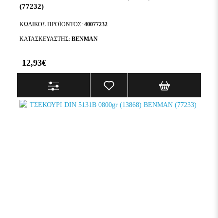
(77232)
ΚΩΔΙΚΌΣ ΠΡΟΪΌΝΤΟΣ:
40077232
ΚΑΤΑΣΚΕΥΑΣΤΉΣ:
BENMAN
12,93€