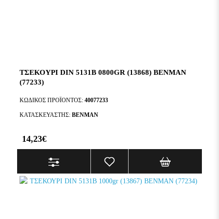
ΤΣΕΚΟΥΡΙ DIN 5131B 0800GR (13868) BENMAN
(77233)
ΚΩΔΙΚΌΣ ΠΡΟΪΌΝΤΟΣ:
40077233
ΚΑΤΑΣΚΕΥΑΣΤΉΣ:
BENMAN
14,23€