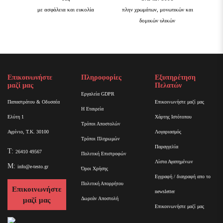
με ασφάλεια και ευκολία
πλην χρωμάτων, μονωτικών και
δομικών υλικών
Επικοινωνήστε
Πληροφορίες
Εξυπηρέτηση
μαζί μας
Πελατών
Εργαλεία GDPR
Παπαστράτου & Οδυσσέα
Επικοινωνήστε μαζί μας
Η Εταιρεία
Ελύτη 1
Χάρτης Ιστότοπου
Τρόποι Αποστολών
Αγρίνιο, Τ.Κ. 30100
Λογαριασμός
Τρόποι Πληρωμών
Παραγγελία
T:
26410 49567
Πολιτική Επιστροφών
Λίστα Αγαπημένων
M:
info@e-testo.gr
Όροι Χρήσης
Εγγραφή / διαγραφή απο το
Πολιτική Απορρήτου
Επικοινωνήστε
newsletter
Δωρεάν Αποστολή
μαζί μας
Επικοινωνήστε μαζί μας