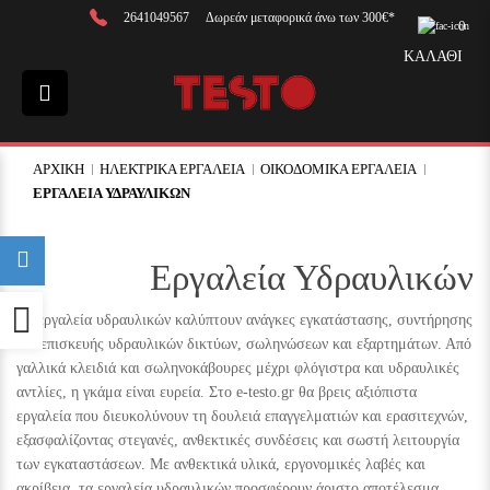
2641049567
Δωρεάν μεταφορικά άνω των 300€*
0
ΚΑΛΑΘΙ
ΑΡΧΙΚΗ
ΗΛΕΚΤΡΙΚΑ ΕΡΓΑΛΕΙΑ
ΟΙΚΟΔΟΜΙΚΑ ΕΡΓΑΛΕΙΑ
ΕΡΓΑΛΕΙΑ ΥΔΡΑΥΛΙΚΩΝ
Εργαλεία Υδραυλικών
Προσβασιμότητα
Τα εργαλεία υδραυλικών καλύπτουν ανάγκες εγκατάστασης, συντήρησης
και επισκευής υδραυλικών δικτύων, σωληνώσεων και εξαρτημάτων. Από
γαλλικά κλειδιά και σωληνοκάβουρες μέχρι φλόγιστρα και υδραυλικές
αντλίες, η γκάμα είναι ευρεία. Στο e-testo.gr θα βρεις αξιόπιστα
εργαλεία που διευκολύνουν τη δουλειά επαγγελματιών και ερασιτεχνών,
εξασφαλίζοντας στεγανές, ανθεκτικές συνδέσεις και σωστή λειτουργία
των εγκαταστάσεων. Με ανθεκτικά υλικά, εργονομικές λαβές και
ακρίβεια, τα εργαλεία υδραυλικών προσφέρουν άριστο αποτέλεσμα,