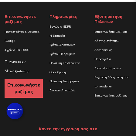
Επικοινωνήστε
Πληροφορίες
Εξυπηρέτηση
μαζί μας
Πελατών
Εργαλεία GDPR
Παπαστράτου & Οδυσσέα
Επικοινωνήστε μαζί μας
Η Εταιρεία
Ελύτη 1
Χάρτης Ιστότοπου
Τρόποι Αποστολών
Αγρίνιο, Τ.Κ. 30100
Λογαριασμός
Τρόποι Πληρωμών
Παραγγελία
T:
26410 49567
Πολιτική Επιστροφών
Λίστα Αγαπημένων
M:
info@e-testo.gr
Όροι Χρήσης
Εγγραφή / διαγραφή απο
Πολιτική Απορρήτου
Επικοινωνήστε
το newsletter
Δωρεάν Αποστολή
μαζί μας
Επικοινωνήστε μαζί μας
Κάντε την εγγραφή σας στο