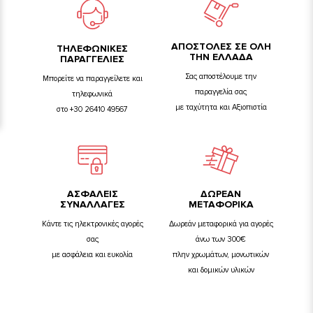
ΑΠΟΣΤΟΛΕΣ ΣΕ ΟΛΗ
TΗΛΕΦΩΝΙΚΕΣ
ΤΗΝ ΕΛΛΑΔΑ
ΠΑΡΑΓΓΕΛΙΕΣ
Σας αποστέλουμε την
Μπορείτε να παραγγείλετε και
παραγγελία σας
τηλεφωνικά
με ταχύτητα και Αξιοπιστία
στο +30 26410 49567
ΑΣΦΑΛΕΙΣ
ΔΩΡΕΑΝ
ΣΥΝΑΛΛΑΓΕΣ
ΜΕΤΑΦΟΡΙΚΑ
Κάντε τις ηλεκτρονικές αγορές
Δωρεάν μεταφορικά για αγορές
σας
άνω των 300€
με ασφάλεια και ευκολία
πλην χρωμάτων, μονωτικών
και δομικών υλικών