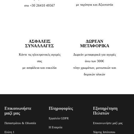
με ταχύτητα και Αξιοπιστία
στο +30 26410 49567
ΑΣΦΑΛΕΙΣ
ΔΩΡΕΑΝ
ΣΥΝΑΛΛΑΓΕΣ
ΜΕΤΑΦΟΡΙΚΑ
Κάντε τις ηλεκτρονικές αγορές
Δωρεάν μεταφορικά για αγορές
σας
άνω των 300€
με ασφάλεια και ευκολία
πλην χρωμάτων, μονωτικών και
δομικών υλικών
Επικοινωνήστε
Πληροφορίες
Εξυπηρέτηση
μαζί μας
Πελατών
Εργαλεία GDPR
Παπαστράτου & Οδυσσέα
Επικοινωνήστε μαζί μας
Η Εταιρεία
Ελύτη 1
Χάρτης Ιστότοπου