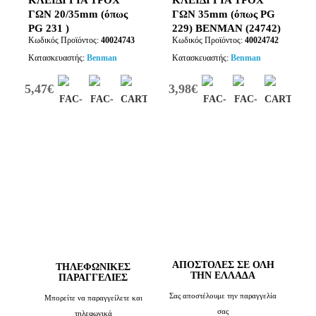
ΚΛΕΙΔΙ ΓΙΑ ΤΡΟΧ
ΚΛΕΙΔΙ ΓΙΑ ΤΡΟΧ
ΓΩΝ 20/35mm (όπως
ΓΩΝ 35mm (όπως PG
PG 231 )
229) BENMAN (24742)
Κωδικός Προϊόντος:
40024743
Κωδικός Προϊόντος:
40024742
BENMAN(ρυθμιζομενο)
(24743)
Κατασκευαστής:
Benman
Κατασκευαστής:
Benman
5,47€
3,98€
ΑΠΟΣΤΟΛΕΣ ΣΕ ΟΛΗ
TΗΛΕΦΩΝΙΚΈΣ
ΤΗΝ ΕΛΛΑΔΑ
ΠΑΡΑΓΓΕΛΊΕΣ
Σας αποστέλουμε την παραγγελία
Μπορείτε να παραγγείλετε και
σας
τηλεφωνικά