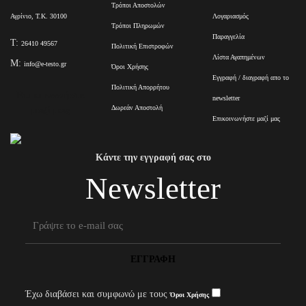
Τρόποι Αποστολών
Αγρίνιο, Τ.Κ. 30100
Λογαριασμός
Τρόποι Πληρωμών
Παραγγελία
T:
26410 49567
Πολιτική Επιστροφών
Λίστα Αγαπημένων
M:
info@e-testo.gr
Όροι Χρήσης
Εγγραφή / διαγραφή απο το
Πολιτική Απορρήτου
Επικοινωνήστε
newsletter
Δωρεάν Αποστολή
μαζί μας
Επικοινωνήστε μαζί μας
Κάντε την εγγραφή σας στο
Newsletter
ΕΓΓΡΑΦΉ
Έχω διαβάσει και συμφωνώ με τους
Όροι Χρήσης