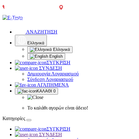
Αγρίνιο:
Τηλεφωνικές
2641049567
Δωρεάν
Δωρεάν
Παπαστράτου
παραγγελίες:
μεταφορικά
μεταφορικά
65
2641049567
άνω των
άνω των
300€, πλην
300€*
χρωμάτων,
ΑΝΑΖΗΤΗΣΗ
μονωτικών
και δομικών
υλικών
Ελληνικά
Ελληνικά
English
ΣΥΓΚΡΙΣΗ
ΣΥΝΔΕΣΗ
Δημιουργία Λογαριασμού
Σύνδεση Λογαριασμού
ΑΓΑΠΗΜΕΝΑ
ΚΑΛΑΘΙ
0
Το καλάθι αγορών είναι άδειο!
Κατηγορίες
ΣΥΓΚΡΙΣΗ
ΣΥΝΔΕΣΗ