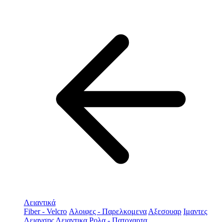
Λειαντικά
Fiber - Velcro
Αλοιφες - Παρελκομενα
Αξεσουαρ
Ιμαντες
Λειανσης
Λειαντικα Ρολα - Πατοχαρτα