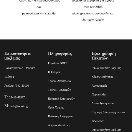
Κάντε τις ηλεκτρονικές αγορές
Δωρεάν μεταφορικά για αγορές
σας
άνω των 300€
με ασφάλεια και ευκολία
πλην χρωμάτων, μονωτικών και
δομικών υλικών
Επικοινωνήστε
Πληροφορίες
Εξυπηρέτηση
μαζί μας
Πελατών
Εργαλεία GDPR
Παπαστράτου & Οδυσσέα
Επικοινωνήστε μαζί μας
Η Εταιρεία
Ελύτη 1
Χάρτης Ιστότοπου
Τρόποι Αποστολών
Αγρίνιο, Τ.Κ. 30100
Λογαριασμός
Τρόποι Πληρωμών
Παραγγελία
T:
26410 49567
Πολιτική Επιστροφών
Λίστα Αγαπημένων
M:
info@e-testo.gr
Όροι Χρήσης
Εγγραφή / διαγραφή απο το
Πολιτική Απορρήτου
Επικοινωνήστε
newsletter
Δωρεάν Αποστολή
μαζί μας
Επικοινωνήστε μαζί μας