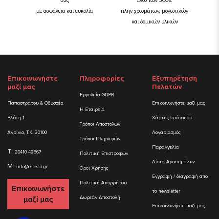
σας
άνω των 300€
με ασφάλεια και ευκολία
πλην χρωμάτων, μονωτικών
και δομικών υλικών
Επικοινωνήστε
Πληροφορίες
Εξυπηρέτηση
μαζί μας
Πελατών
Εργαλεία GDPR
Παπαστράτου & Οδυσσέα
Επικοινωνήστε μαζί μας
Η Εταιρεία
Ελύτη 1
Χάρτης Ιστότοπου
Τρόποι Αποστολών
Αγρίνιο, Τ.Κ. 30100
Λογαριασμός
Τρόποι Πληρωμών
Παραγγελία
T:
26410 49567
Πολιτική Επιστροφών
Λίστα Αγαπημένων
M:
info@e-testo.gr
Όροι Χρήσης
Εγγραφή / διαγραφή απο
Πολιτική Απορρήτου
Επικοινωνήστε
το newsletter
Δωρεάν Αποστολή
μαζί μας
Επικοινωνήστε μαζί μας