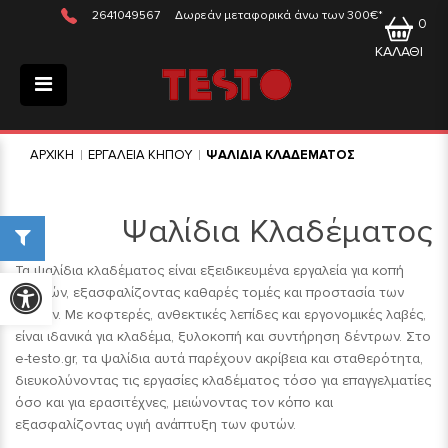
2641049567
Δωρεάν μεταφορικά άνω των 300€*
0
ΚΑΛΑΘΙ
ΑΡΧΙΚΗ
ΕΡΓΑΛΕΙΑ ΚΗΠΟΥ
ΨΑΛΙΔΙΑ ΚΛΑΔΕΜΑΤΟΣ
Ψαλίδια Κλαδέματος
Τα ψαλίδια κλαδέματος είναι εξειδικευμένα εργαλεία για κοπή
Προσβασιμότητα
κλαδιών, εξασφαλίζοντας καθαρές τομές και προστασία των
φυτών. Με κοφτερές, ανθεκτικές λεπίδες και εργονομικές λαβές,
είναι ιδανικά για κλαδέμα, ξυλοκοπή και συντήρηση δέντρων. Στο
e-testo.gr, τα ψαλίδια αυτά παρέχουν ακρίβεια και σταθερότητα,
διευκολύνοντας τις εργασίες κλαδέματος τόσο για επαγγελματίες
όσο και για ερασιτέχνες, μειώνοντας τον κόπο και
εξασφαλίζοντας υγιή ανάπτυξη των φυτών.