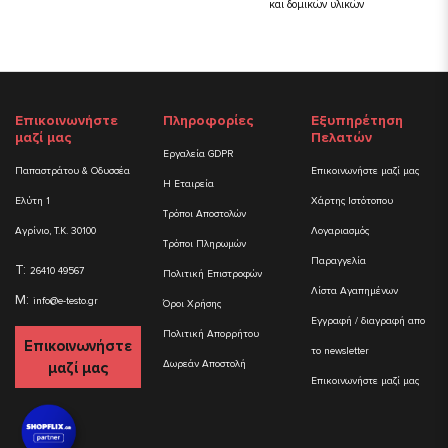
και δομικών υλικών
Επικοινωνήστε
Πληροφορίες
Εξυπηρέτηση
μαζί μας
Πελατών
Εργαλεία GDPR
Παπαστράτου & Οδυσσέα
Επικοινωνήστε μαζί μας
Η Εταιρεία
Ελύτη 1
Χάρτης Ιστότοπου
Τρόποι Αποστολών
Αγρίνιο, Τ.Κ. 30100
Λογαριασμός
Τρόποι Πληρωμών
Παραγγελία
T:
26410 49567
Πολιτική Επιστροφών
Λίστα Αγαπημένων
M:
info@e-testo.gr
Όροι Χρήσης
Εγγραφή / διαγραφή απο
Πολιτική Απορρήτου
Επικοινωνήστε
το newsletter
Δωρεάν Αποστολή
μαζί μας
Επικοινωνήστε μαζί μας