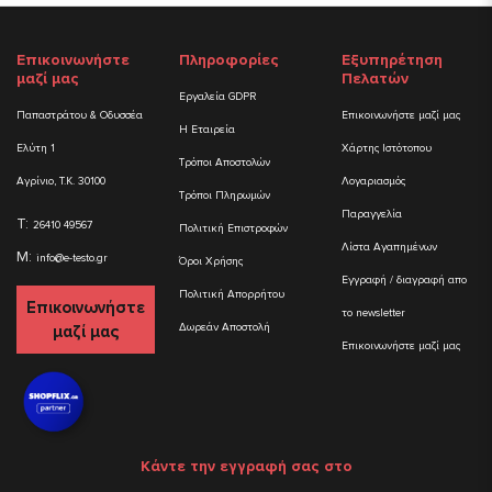
Επικοινωνήστε
Πληροφορίες
Εξυπηρέτηση
μαζί μας
Πελατών
Εργαλεία GDPR
Παπαστράτου & Οδυσσέα
Επικοινωνήστε μαζί μας
Η Εταιρεία
Ελύτη 1
Χάρτης Ιστότοπου
Τρόποι Αποστολών
Αγρίνιο, Τ.Κ. 30100
Λογαριασμός
Τρόποι Πληρωμών
Παραγγελία
T:
26410 49567
Πολιτική Επιστροφών
Λίστα Αγαπημένων
M:
info@e-testo.gr
Όροι Χρήσης
Εγγραφή / διαγραφή απο
Πολιτική Απορρήτου
Επικοινωνήστε
το newsletter
Δωρεάν Αποστολή
μαζί μας
Επικοινωνήστε μαζί μας
Κάντε την εγγραφή σας στο