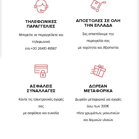
ΑΠΟΣΤΟΛΕΣ ΣΕ ΟΛΗ
TΗΛΕΦΩΝΙΚΕΣ
ΤΗΝ ΕΛΛΑΔΑ
ΠΑΡΑΓΓΕΛΙΕΣ
Σας αποστέλουμε την
Μπορείτε να παραγγείλετε και
παραγγελία σας
τηλεφωνικά
με ταχύτητα και Αξιοπιστία
στο +30 26410 49567
ΑΣΦΑΛΕΙΣ
ΔΩΡΕΑΝ
ΣΥΝΑΛΛΑΓΕΣ
ΜΕΤΑΦΟΡΙΚΑ
Κάντε τις ηλεκτρονικές αγορές
Δωρεάν μεταφορικά για αγορές
σας
άνω των 300€
με ασφάλεια και ευκολία
πλην χρωμάτων, μονωτικών
και δομικών υλικών