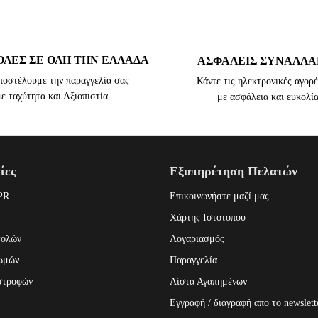
ΛΕΣ ΣΕ ΟΛΗ ΤΗΝ ΕΛΛΑΔΑ
ΑΣΦΑΛΕΙΣ ΣΥΝΑΛΛΑ
ποστέλουμε την παραγγελία σας
Κάντε τις ηλεκτρονικές αγορέ
με ταχύτητα και Αξιοπιστία
με ασφάλεια και ευκολί
ίες
Εξυπηρέτηση Πελατών
PR
Επικοινωνήστε μαζί μας
Χάρτης Ιστότοπου
τολών
Λογαριασμός
ωμών
Παραγγελία
στροφών
Λίστα Αγαπημένων
Εγγραφή / διαγραφή απο το newslett