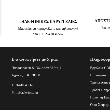
ΑΠΟΣΤΟ
TΗΛΕΦΩΝΙΚΈΣ ΠΑΡΑΓΓΕΛΊΕΣ
Σας α
Μπορείτε να παραγγείλετε και τηλεφωνικά
στο +30 26410 49567
Επικοινωνήστε μαζί μας
Πληροφορ
Παπαστράτου & Οδυσσέα Ελύτη 1
Εργαλεία GD
Αγρίνιο, Τ.Κ. 30100
Η Εταιρεία
Τρόποι Αποσ
T:
26410 49567
Τρόποι Πληρ
M:
info@e-testo.gr
Πολιτική Επι
Όροι Χρήσης