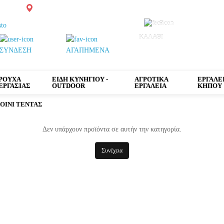
1049567
Αγρίνιο: Παπαστράτου 65
Δωρεάν μεταφορικά άνω των 300€, πλην χρωμά
0
ΚΑΛΑΘΙ
ΣΥΝΔΕΣΗ
ΑΓΑΠΗΜΕΝΑ
ΡΟΥΧΑ
ΕΙΔΗ ΚΥΝΗΓΙΟΥ -
ΑΓΡΟΤΙΚΑ
ΕΡΓΑΛΕ
ΕΡΓΑΣΙΑΣ
OUTDOOR
ΕΡΓΑΛΕΙΑ
ΚΗΠΟΥ
ΟΙΝΙ ΤΕΝΤΑΣ
Δεν υπάρχουν προϊόντα σε αυτήν την κατηγορία.
Συνέχεια