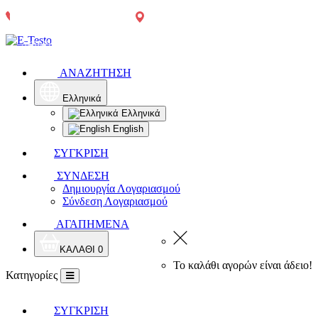
Αγρίνιο:
Τηλεφωνικές
2641049567
Δωρεάν
Δωρεάν
Παπαστράτου
παραγγελίες:
μεταφορικά
μεταφορικά
65
2641049567
άνω των
άνω των
300€, πλην
300€*
χρωμάτων,
ΑΝΑΖΗΤΗΣΗ
μονωτικών
και δομικών
υλικών
Ελληνικά
Ελληνικά
English
ΣΥΓΚΡΙΣΗ
ΣΥΝΔΕΣΗ
Δημιουργία Λογαριασμού
Σύνδεση Λογαριασμού
ΑΓΑΠΗΜΕΝΑ
ΚΑΛΑΘΙ
0
Το καλάθι αγορών είναι άδειο!
Κατηγορίες
ΣΥΓΚΡΙΣΗ