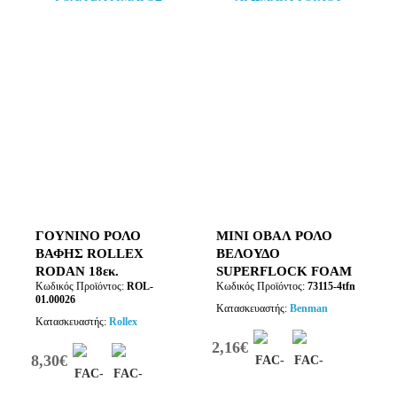
ΓΟΥΝΙΝΟ ΡΟΛΟ
ΜΙΝΙ ΟΒΑΛ ΡΟΛΟ
ΒΑΦΗΣ ROLLEX
ΒΕΛΟΥΔΟ
RODAN 18εκ.
SUPERFLOCK FOAM
Κωδικός Προϊόντος:
ROL-
Κωδικός Προϊόντος:
73115-4tfn
11cm
01.00026
Κατασκευαστής:
Benman
Κατασκευαστής:
Rollex
2,16€
8,30€