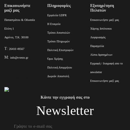
Επικοινωνήστε
Πληροφορίες
Εξυπηρέτηση
μαζί μας
Πελατών
Εργαλεία GDPR
Παπαστράτου & Οδυσσέα
Επικοινωνήστε μαζί μας
Η Εταιρεία
Ελύτη 1
Χάρτης Ιστότοπου
Τρόποι Αποστολών
Αγρίνιο, Τ.Κ. 30100
Λογαριασμός
Τρόποι Πληρωμών
Παραγγελία
T:
26410 49567
Πολιτική Επιστροφών
Λίστα Αγαπημένων
M:
info@e-testo.gr
Όροι Χρήσης
Εγγραφή / διαγραφή απο το
Πολιτική Απορρήτου
Επικοινωνήστε
newsletter
Δωρεάν Αποστολή
μαζί μας
Επικοινωνήστε μαζί μας
Κάντε την εγγραφή σας στο
Newsletter