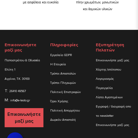
με ασφάλεια και ευκολία
πλην χρωμάτων, μονωτικών
και δομικών υλικών
Επικοινωνήστε
Πληροφορίες
Εξυπηρέτηση
μαζί μας
Πελατών
Εργαλεία GDPR
Παπαστράτου & Οδυσσέα
Επικοινωνήστε μαζί μας
Η Εταιρεία
Ελύτη 1
Χάρτης Ιστότοπου
Τρόποι Αποστολών
Αγρίνιο, Τ.Κ. 30100
Λογαριασμός
Τρόποι Πληρωμών
Παραγγελία
T:
26410 49567
Πολιτική Επιστροφών
Λίστα Αγαπημένων
M:
info@e-testo.gr
Όροι Χρήσης
Εγγραφή / διαγραφή απο
Πολιτική Απορρήτου
Επικοινωνήστε
το newsletter
Δωρεάν Αποστολή
μαζί μας
Επικοινωνήστε μαζί μας