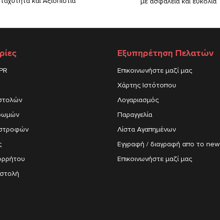
 ταχύτητα και Αξιοπιστία
με ασφάλεια και ευκολία
ρίες
Εξυπηρέτηση Πελατών
DPR
Επικοινωνήστε μαζί μας
Χάρτης Ιστότοπου
στολών
Λογαριασμός
ρωμών
Παραγγελία
ιστροφών
Λίστα Αγαπημένων
ς
Εγγραφή / διαγραφή απο το news
ορρήτου
Επικοινωνήστε μαζί μας
στολή