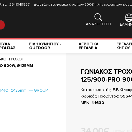
λίες:
2641049567
Δωρεάν μεταφορικά άνω των 300€, πλην χρωμάτων, μονωτ
ΑΝΑΖΗΤΗΣΗ
ΕΛΛΗΝ
ΟΥΧΑ
ΕΙΔΗ ΚΥΝΗΓΙΟΥ -
ΑΓΡΟΤΙΚΑ
ΕΡΓΑΛΕ
ΡΓΑΣΙΑΣ
OUTDOOR
ΕΡΓΑΛΕΙΑ
ΚΗΠΟΥ
ΑΚΟΙ ΤΡΟΧΟΙ
O 900W, Ø125MM
ΓΩΝΙΑΚΟΣ ΤΡΟΧ
125/900-PRO 9
Κατασκευαστής:
F.F. Grou
Κωδικός Προϊόντος:
5554
MPN:
41630
34,00€
Περιλαμβ