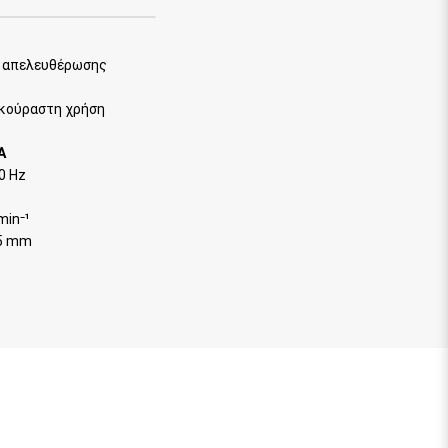
 απελευθέρωσης
εκούραστη χρήση
Α
0 Hz
min⁻¹
25 mm