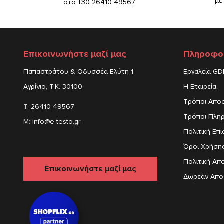
με
στο +30 26410 49567
Επικοινωνήστε μαζί μας
Πληροφο
Παπαστράτου & Οδυσσέα Ελύτη 1
Εργαλεία G
Αγρίνιο, Τ.Κ. 30100
Η Εταιρεία
Τρόποι Απο
T:
26410 49567
Τρόποι Πλη
M:
info@e-testo.gr
Πολιτική Επ
Όροι Χρήση
Πολιτική Απ
Επικοινωνήστε μαζί μας
Δωρεάν Απο